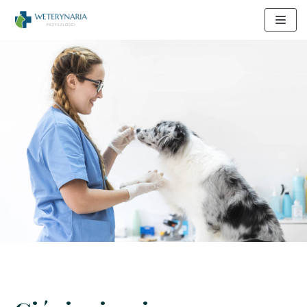
Skocz
do
treści